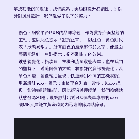
解決功能的問題後，我們認為，美感能提升易讀性，所以
針對風格設計，我們還做了以下的努力：
顏色：
網管平台PIXIS的品牌綠色，作為貫穿介面整題的
主軸，並以此色提示「狀態正常」，以紅色、黃色則代
表「狀態異常」。所有顏色的層級都低於文字，使畫面
整體能達到「重點提示，卻不刺眼」的效果。
狀態視覺化：
拓璞圖、主機和流量狀態表單，也在我們
的堅持下，透過圖像的方式，將複雜的資訊視覺化，以
單色漸層、圖像輔助呈現，快速辨別不同的主機狀態。
重新設計 icon 圖示：
由於平台列表非常多，以icon呈
現，能縮短閱讀時間。因此經過整理歸納、我們將網站
狀態分為20種，最終設計出近200個表單專用的 icon，
讓MIS人員能在黃金時間內迅速排除網站障礙。